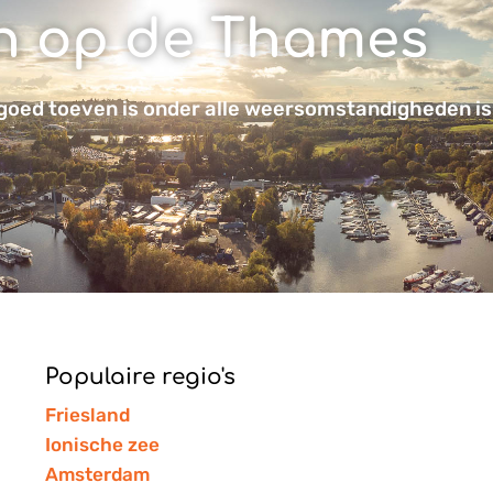
en op de Thames
 goed toeven is onder alle weersomstandigheden is
Populaire regio's
Friesland
Ionische zee
Amsterdam