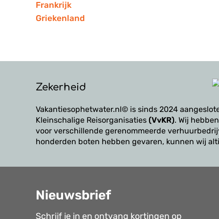
Frankrijk
Griekenland
Zekerheid
Vakantiesophetwater.nl© is sinds 2024 aangeslote
Kleinschalige Reisorganisaties
(VvKR)
. Wij hebben
voor verschillende gerenommeerde verhuurbedrij
honderden boten hebben gevaren, kunnen wij alti
Nieuwsbrief
Schrijf je in en ontvang kortingen op