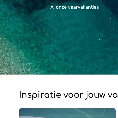
Al onze vaarvakanties
Al onze vaarvakanties
Inspiratie voor jouw v