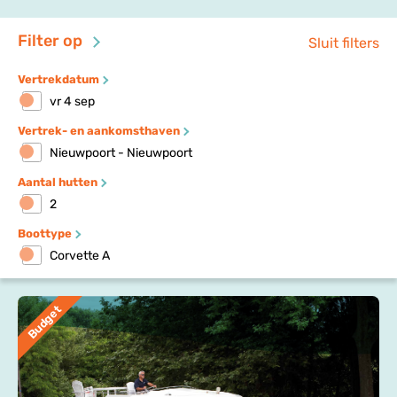
Filter op
Sluit filters
Vertrekdatum
vr 4 sep
Vertrek- en aankomsthaven
Nieuwpoort - Nieuwpoort
Aantal hutten
2
Boottype
Corvette A
Budget