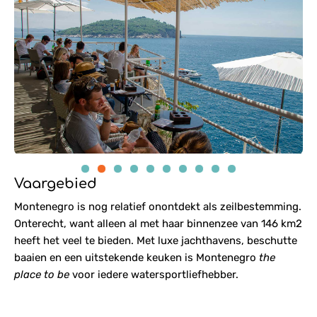
1
2
3
4
5
6
7
8
9
10
Vaargebied
Montenegro is nog relatief onontdekt als zeilbestemming.
Onterecht, want alleen al met haar binnenzee van 146 km2
heeft het veel te bieden. Met luxe jachthavens, beschutte
baaien en een uitstekende keuken is Montenegro
the
place to be
voor iedere watersportliefhebber.