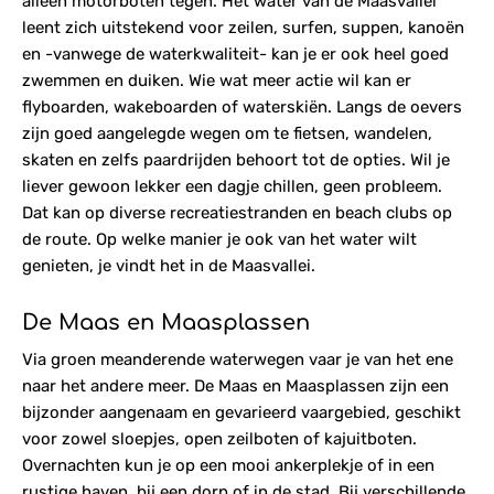
alleen motorboten tegen. Het water van de Maasvallei
leent zich uitstekend voor zeilen, surfen, suppen, kanoën
en -vanwege de waterkwaliteit- kan je er ook heel goed
zwemmen en duiken. Wie wat meer actie wil kan er
flyboarden, wakeboarden of waterskiën. Langs de oevers
zijn goed aangelegde wegen om te fietsen, wandelen,
skaten en zelfs paardrijden behoort tot de opties. Wil je
liever gewoon lekker een dagje chillen, geen probleem.
Dat kan op diverse recreatiestranden en beach clubs op
de route. Op welke manier je ook van het water wilt
genieten, je vindt het in de Maasvallei.
De Maas en Maasplassen
Via groen meanderende waterwegen vaar je van het ene
naar het andere meer. De Maas en Maasplassen zijn een
bijzonder aangenaam en gevarieerd vaargebied, geschikt
voor zowel sloepjes, open zeilboten of kajuitboten.
Overnachten kun je op een mooi ankerplekje of in een
rustige haven, bij een dorp of in de stad. Bij verschillende